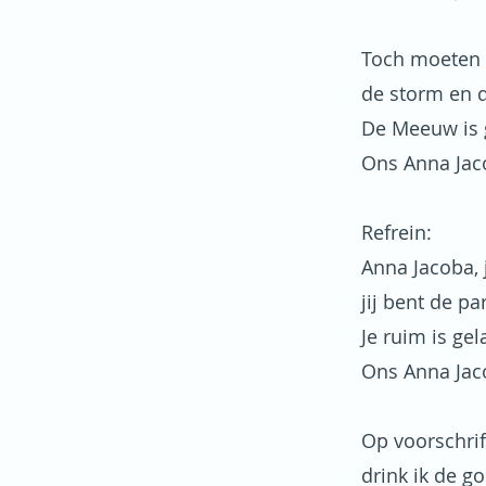
Toch moeten 
de storm en d
De Meeuw is 
Ons Anna Jaco
Refrein:
Anna Jacoba, j
jij bent de pa
Je ruim is ge
Ons Anna Jaco
Op voorschrif
drink ik de g