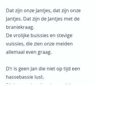
Dat zijn onze Jantjes, dat zijn onze
Jantjes. Dat zijn de Jantjes met de
braniekraag.
De vrolijke buissies en stevige
vuissies, die zien onze meiden
allemaal even graag.
D’r is geen Jan die niet op tijd een
hassebassie lust.
D’r is geen Jan die niet op tijd een
aardig meissie kust.
En zie je d’r wel ‘ns een die voor een
glaassie Fosco zit?
Dat zijn de nieuwerwetse, die laat je
maar zwetsen. Die doen niet anders