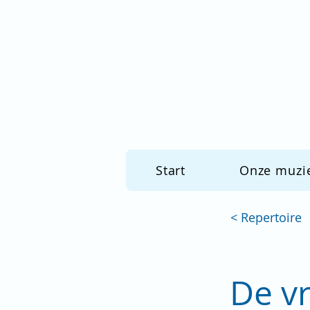
Start
Onze muzi
< Repertoire
De v