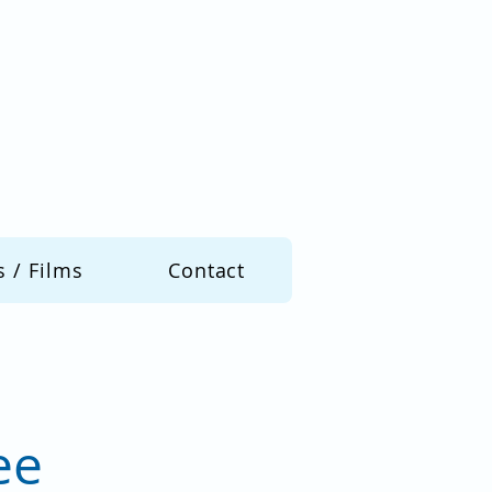
s / Films
Contact
ee