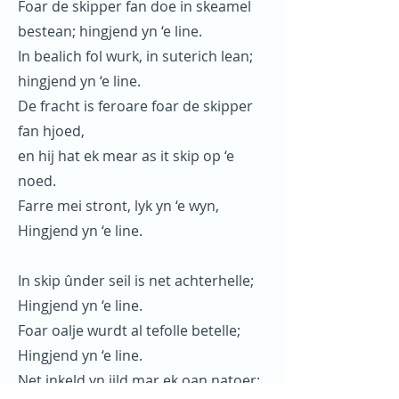
Foar de skipper fan doe in skeamel
bestean; hingjend yn ‘e line.
In bealich fol wurk, in suterich lean;
hingjend yn ‘e line.
De fracht is feroare foar de skipper
fan hjoed,
en hij hat ek mear as it skip op ‘e
noed.
Farre mei stront, lyk yn ‘e wyn,
Hingjend yn ‘e line.
In skip ûnder seil is net achterhelle;
Hingjend yn ‘e line.
Foar oalje wurdt al tefolle betelle;
Hingjend yn ‘e line.
Net inkeld yn jild mar ek oan natoer;