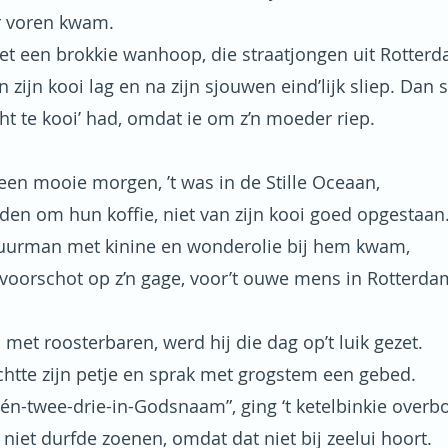
 voren kwam.
et een brokkie wanhoop, die straatjongen uit Rotte
in zijn kooi lag en na zijn sjouwen eind’lijk sliep. Dan
ht te kooi’ had, omdat ie om z’n moeder riep.
 een mooie morgen, ’t was in de Stille Oceaan,
ulden om hun koffie, niet van zijn kooi goed opgestaan
tuurman met kinine en wonderolie bij hem kwam,
 voorschot op z’n gage, voor’t ouwe mens in Rotterda
 met roosterbaren, werd hij die dag op’t luik gezet.
ichtte zijn petje en sprak met grogstem een gebed.
én-twee-drie-in-Godsnaam”, ging ‘t ketelbinkie overb
 niet durfde zoenen, omdat dat niet bij zeelui hoort.