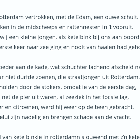
Rotterdam vertrokken, met de Edam, een ouwe schuit.
ken in de midscheeps en rattennesten in ’t vooruit.
ij een kleine jongen, als ketelbink bij ons aan boord
erste keer naar zee ging en nooit van haaien had geh
oeder aan de kade, wat schuchter lachend afscheid 
r niet durfde zoenen, die straatjongen uit Rotterdam.
holden door de stokers, omdat ie van de eerste dag,
net de pier uit waren, al zeeziek in het focsle lag.
r en citroenen, werd hij weer op de been gebracht.
elui zijn nadelig en brengen schade aan de vracht.
d van ketelbinkie in rotterdamn sjouwend met z’n kete