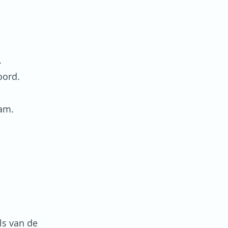
.
oord.
nam.
ls van de