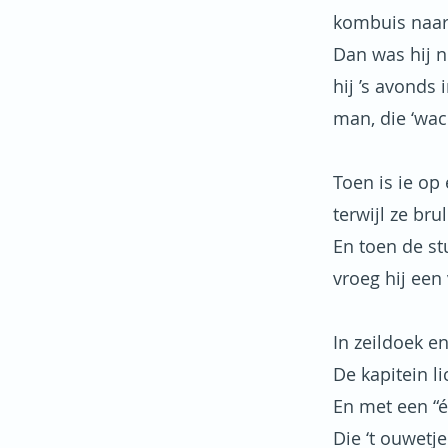
kombuis naar
Dan was hij n
hij ’s avonds 
man, die ‘wac
Toen is ie op
terwijl ze br
En toen de s
vroeg hij een
In zeildoek en
De kapitein l
En met een “é
Die ‘t ouwetje