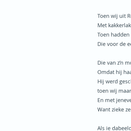
Toen wij uit 
Met kakkerlak
Toen hadden w
Die voor de e
Die van z’n m
Omdat hij haa
Hij werd gesc
toen wij maar 
En met jeneve
Want zieke ze
Als ie dabeel