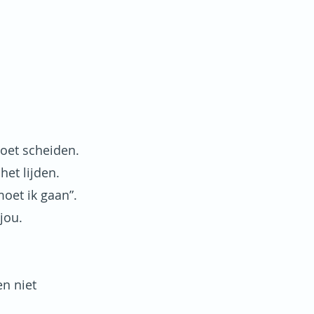
moet scheiden.
het lijden.
moet ik gaan”.
jou.
en niet