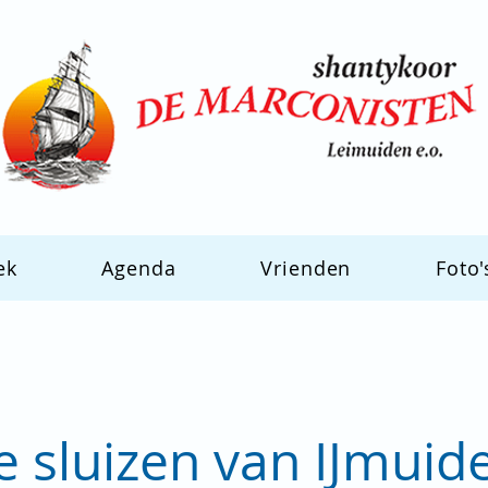
ek
Agenda
Vrienden
Foto'
 sluizen van IJmuid