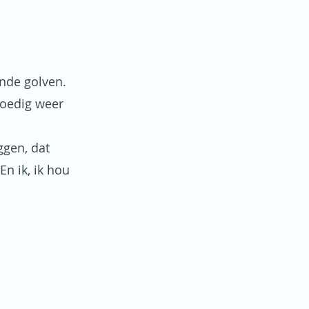
ende golven.
spoedig weer
ggen, dat
n ik, ik hou