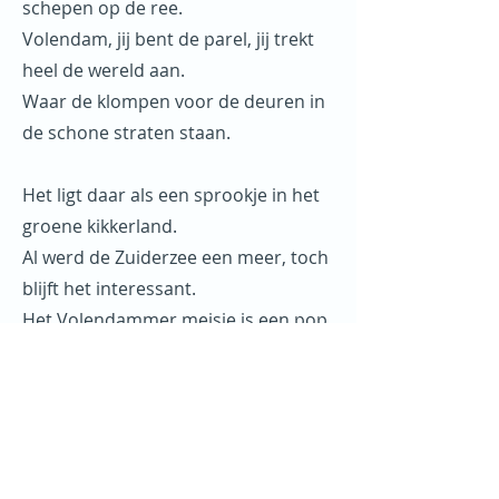
schepen op de ree.
Volendam, jij bent de parel, jij trekt
heel de wereld aan.
Waar de klompen voor de deuren in
de schone straten staan.
Het ligt daar als een sprookje in het
groene kikkerland.
Al werd de Zuiderzee een meer, toch
blijft het interessant.
Het Volendammer meisje is een pop
in haar kledij.
Het aller-schoonste schilderij, dat
haalt het daar niet bij.
Volendam, jij bent de parel van die